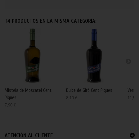
14 PRODUCTOS EN LA MISMA CATEGORÍA:
Mistela de Moscatel Cent
Dulce de Giró Cent Piques
Vermu
Piques
8,10 €
11,50 
7,90 €
ATENCIÓN AL CLIENTE