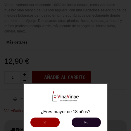
Vermut valenciano elaborado 100% de forma natural, como vino base
nuestro vino blanco de uva Merseguera, con una cuidadosa selección de los
mejores botánicos de nuestro entorno.equilibrados perfectamente donde
predomina el Ajenjo. Destacando otras plantas, flores, semillas, cortezas y
raíces (corteza naranja verde, raíz picante de la angélica, hierba luisa,
canela, nuez, ..).
Más detalles
12,90 €
AÑADIR AL CARRITO
Imprimir
Añadir a la lista de deseos
¿Eres mayor de 18 años?
Sí
No
ENVÍO GRATUITO