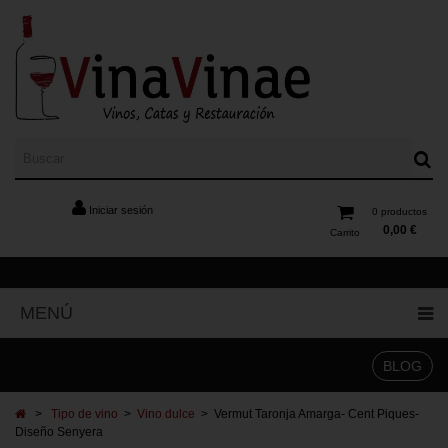
Iniciar sesión
0
productos
0,00 €
Carrito
MENÚ
BLOG
>
Tipo de vino
>
Vino dulce
>
Vermut Taronja Amarga- Cent Piques-
Diseño Senyera