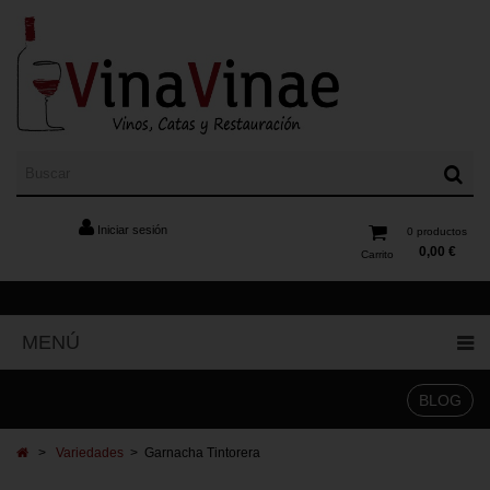
Iniciar sesión
0
productos
0,00 €
Carrito
MENÚ
BLOG
>
Variedades
>
Garnacha Tintorera