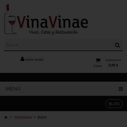
Iniciar sesión
0
productos
0,00 €
Carrito
MENÚ
BLOG
>
Variedades
>
Bobal