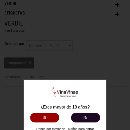
VERDIL
ETIQUETAS
VERDIL
Hay 1 producto.
Ordenar por
Comparar (
0
)
Mostrando 1 - 1 de 1 item
NUEVO
¿Eres mayor de 18 años?
Sí
No
Debes ser mayor de 18 años para entrar