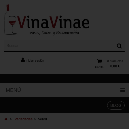
Iniciar sesión
0
productos
0,00 €
Carrito
MENÚ
BLOG
>
Variedades
>
Verdil