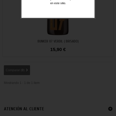
en este sitio.
Añadir al carrito
BUNKER 07 VERDIL ( BRISADO)
15,90 €
Comparar (
0
)
Mostrando 1 - 1 de 1 item
ATENCIÓN AL CLIENTE