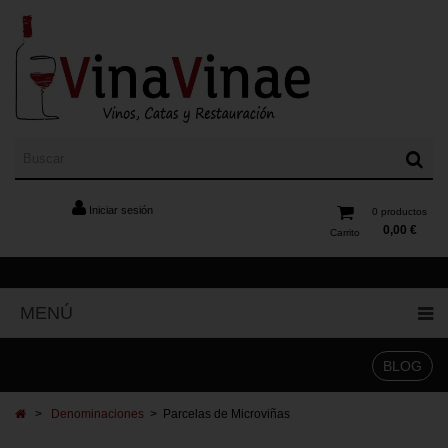
Iniciar sesión
0
productos
0,00 €
Carrito
MENÚ
BLOG
>
Denominaciones
>
Parcelas de Microviñas