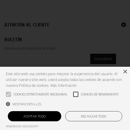
ATENCIÓN AL CLIENTE
BOLETÍN
Introduzca su dirección de Email
Suscribirse
×
He leído y acepto la
política de privacidad
Este sitio web usa cookies para mejorar la experiencia del usuario. Al
utilizar nuestro sitio web, usted acepta todas las cookies de acuerdo con
nuestra Política de cookies.
Más información
DISTRIBUCIONES
COOKIES ESTRICTAMENTE NECESARIAS
COOKIES DE RENDIMIENTO
SERVICIOS A EMPRESAS
MOSTRAR DETALLES
ACEPTAR TODO
RECHAZAR TODO
Aviso legal y Política de Privacidad
|
Política de cookies
POWERED BY COOKIESCRIPT
©2026 VinaVinae. Todos los derechos reservados