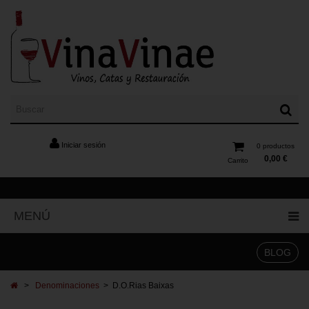
Iniciar sesión
0
productos
0,00 €
Carrito
MENÚ
BLOG
>
Denominaciones
>
D.O.Rias Baixas