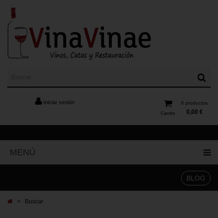
Iniciar sesión
0
productos
0,00 €
Carrito
MENÚ
BLOG
>
Buscar